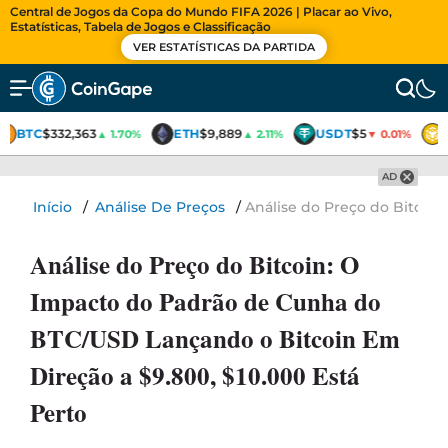
Central de Jogos da Copa do Mundo FIFA 2026 | Placar ao Vivo,
Estatísticas, Tabela de Jogos e Classificação
VER ESTATÍSTICAS DA PARTIDA
BTC
$332,363
ETH
$9,889
USDT
$5
▲ 1.70%
▲ 2.11%
▼ 0.01%
AD
Início
/
Análise De Preços
/
Análise do Preço do Bitcoi
Análise do Preço do Bitcoin: O
Impacto do Padrão de Cunha do
BTC/USD Lançando o Bitcoin Em
Direção a $9.800, $10.000 Está
Perto