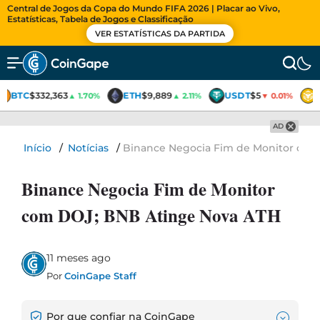
Central de Jogos da Copa do Mundo FIFA 2026 | Placar ao Vivo,
Estatísticas, Tabela de Jogos e Classificação
VER ESTATÍSTICAS DA PARTIDA
BTC
$332,363
ETH
$9,889
USDT
$5
▲ 1.70%
▲ 2.11%
▼ 0.01%
AD
Início
/
Notícias
/
Binance Negocia Fim de Monitor com
Binance Negocia Fim de Monitor
com DOJ; BNB Atinge Nova ATH
11 meses ago
Por
CoinGape Staff
Por que confiar na CoinGape