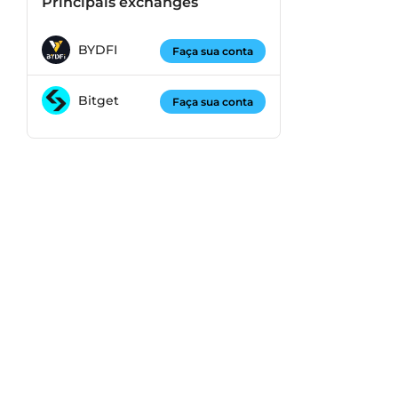
Principais exchanges
BYDFI
Faça sua conta
Bitget
Faça sua conta