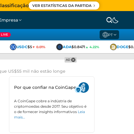
lassificação
VER ESTATÍSTICAS DA PARTIDA
Empresa
PT
LIVE
USDC
$5
ADA
$0.8471
DOGE
$0.3
▼ 0.01%
▲ 4.22%
AD
 que US$55 mil não estão longe
Por que confiar na CoinGape
A CoinGape cobre a indústria de
criptomoedas desde 2017. Seu objetivo é
o de fornecer insights informativos
Leia
mais…