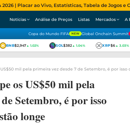
026 | Placar ao Vivo, Estatísticas, Tabela de Jogos e C
Notícias
Análise de Preços
Listas
Mercados
A 
Copa do Mundo FIFA
Global Onchain Summit
NEW
BNB
$2,947
SOL
$382
XRP
$6
▲ 1.02%
▲ 1.04%
▲ 3.03%
US$50 mil pela primeira vez desde 7 de Setembro, é por isso
pe os US$50 mil pela
 de Setembro, é por isso
stão longe