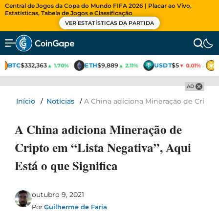
Central de Jogos da Copa do Mundo FIFA 2026 | Placar ao Vivo,
Estatísticas, Tabela de Jogos e Classificação
VER ESTATÍSTICAS DA PARTIDA
BTC
$332,363
ETH
$9,889
USDT
$5
▲ 1.70%
▲ 2.11%
▼ 0.01%
AD
Início
/
Notícias
/
A China adiciona Mineração de Cripto e
A China adiciona Mineração de
Cripto em “Lista Negativa”, Aqui
Está o que Significa
outubro 9, 2021
Por
Guilherme de Faria