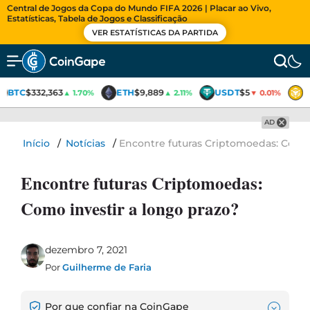
Central de Jogos da Copa do Mundo FIFA 2026 | Placar ao Vivo,
Estatísticas, Tabela de Jogos e Classificação
VER ESTATÍSTICAS DA PARTIDA
BTC
$332,363
ETH
$9,889
USDT
$5
B
▲ 1.70%
▲ 2.11%
▼ 0.01%
AD
Início
/
Notícias
/
Encontre futuras Criptomoedas: Como 
Encontre futuras Criptomoedas:
Como investir a longo prazo?
dezembro 7, 2021
Por
Guilherme de Faria
Por que confiar na CoinGape