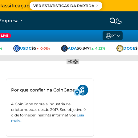
lassificação
VER ESTATÍSTICAS DA PARTIDA
Empresa
PT
LIVE
USDC
$5
ADA
$0.8471
DOGE
$0
▼ 0.01%
▲ 4.22%
AD
Por que confiar na CoinGape
A CoinGape cobre a indústria de
criptomoedas desde 2017. Seu objetivo é
o de fornecer insights informativos
Leia
mais…