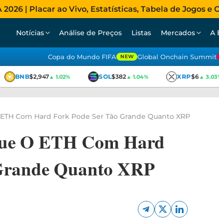
026 | Placar ao Vivo, Estatísticas, Tabela de Jogos e C
Notícias
Análise de Preços
Listas
Mercados
A 
Copa do Mundo FIFA
Global Onchain Summit
NEW
BNB
$2,947
SOL
$382
XRP
$6
▲ 1.02%
▲ 1.04%
▲ 3.03%
O ETH Com Hard Fork Pode Ser Tão Grande Quanto XRP
 Que O ETH Com Hard
 Grande Quanto XRP