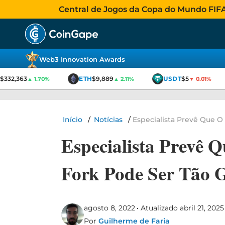
Central de Jogos da Copa do Mundo FIFA 2
Web3 Innovation Awards
332,363
ETH
$9,889
USDT
$5
▲ 1.70%
▲ 2.11%
▼ 0.01%
Início
/
Notícias
/
Especialista Prevê Que 
Especialista Prevê
Fork Pode Ser Tão
agosto 8, 2022
Atualizado abril 21, 2025
Por
Guilherme de Faria