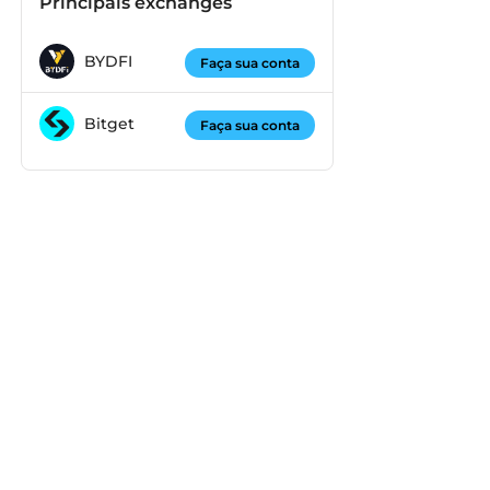
Principais exchanges
BYDFI
Faça sua conta
Bitget
Faça sua conta