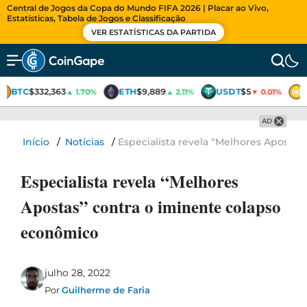
Central de Jogos da Copa do Mundo FIFA 2026 | Placar ao Vivo,
Estatísticas, Tabela de Jogos e Classificação
VER ESTATÍSTICAS DA PARTIDA
BTC
$332,363
ETH
$9,889
USDT
$5
▲ 1.70%
▲ 2.11%
▼ 0.01%
AD
Início
/
Notícias
/
Especialista revela “Melhores Aposta
Especialista revela “Melhores
Apostas” contra o iminente colapso
econômico
julho 28, 2022
Por
Guilherme de Faria