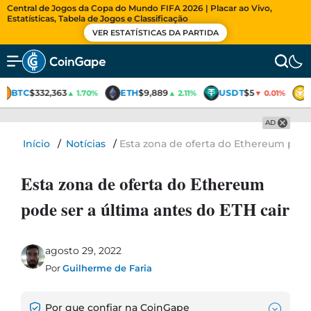
Central de Jogos da Copa do Mundo FIFA 2026 | Placar ao Vivo,
Estatísticas, Tabela de Jogos e Classificação
VER ESTATÍSTICAS DA PARTIDA
BTC
$332,363
ETH
$9,889
USDT
$5
▲ 1.70%
▲ 2.11%
▼ 0.01%
AD
Início
/
Notícias
/
Esta zona de oferta do Ethereum pode 
Esta zona de oferta do Ethereum
pode ser a última antes do ETH cair
agosto 29, 2022
Por
Guilherme de Faria
Por que confiar na CoinGape