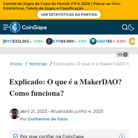
Central de Jogos da Copa do Mundo FIFA 2026 | Placar ao Vivo,
Estatísticas, Tabela de Jogos e Classificação
VER ESTATÍSTICAS DA PARTIDA
BTC
$332,363
ETH
$9,889
USDT
$5
▲ 1.70%
▲ 2.11%
▼ 0.01%
AD
Início
/
Notícias
/
Explicado: O que é a MakerDAO? Com
Explicado: O que é a MakerDAO?
Como funciona?
abril 21, 2023
Atualizado junho 4, 2025
Por
Guilherme de Faria
Por que confiar na CoinGape