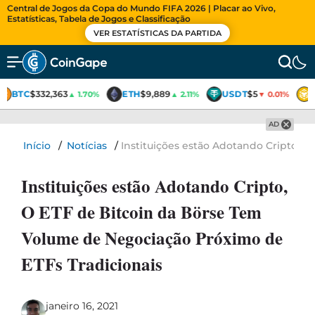
Central de Jogos da Copa do Mundo FIFA 2026 | Placar ao Vivo,
Estatísticas, Tabela de Jogos e Classificação
VER ESTATÍSTICAS DA PARTIDA
BTC
$332,363
ETH
$9,889
USDT
$5
▲ 1.70%
▲ 2.11%
▼ 0.01%
AD
Início
/
Notícias
/
Instituições estão Adotando Cripto, 
Instituições estão Adotando Cripto,
O ETF de Bitcoin da Börse Tem
Volume de Negociação Próximo de
ETFs Tradicionais
janeiro 16, 2021