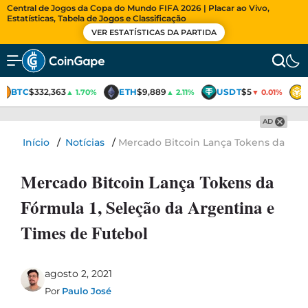
Central de Jogos da Copa do Mundo FIFA 2026 | Placar ao Vivo,
Estatísticas, Tabela de Jogos e Classificação
VER ESTATÍSTICAS DA PARTIDA
BTC
$332,363
ETH
$9,889
USDT
$5
▲ 1.70%
▲ 2.11%
▼ 0.01%
AD
Início
/
Notícias
/
Mercado Bitcoin Lança Tokens da Fórm
Mercado Bitcoin Lança Tokens da
Fórmula 1, Seleção da Argentina e
Times de Futebol
agosto 2, 2021
Por
Paulo José