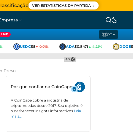
lassificação
VER ESTATÍSTICAS DA PARTIDA
Empresa
PT
LIVE
USDC
$5
ADA
$0.8471
DOGE
$0
▼ 0.01%
▲ 4.22%
AD
m Preso
Por que confiar na CoinGape
A CoinGape cobre a indústria de
criptomoedas desde 2017. Seu objetivo é
o de fornecer insights informativos
Leia
mais…