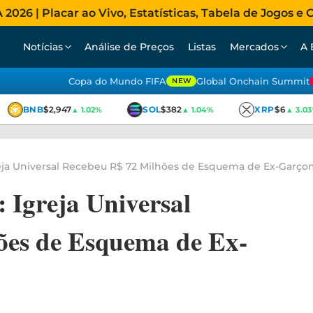
026 | Placar ao Vivo, Estatísticas, Tabela de Jogos e C
Notícias
Análise de Preços
Listas
Mercados
A 
Copa do Mundo FIFA
Global Onchain Summit
NEW
BNB
$2,947
SOL
$382
XRP
$6
▲ 1.02%
▲ 1.04%
▲ 3.03%
eja Universal Recebeu R$ 72 Milhões de Esquema de Ex-Garço
 Igreja Universal
ões de Esquema de Ex-