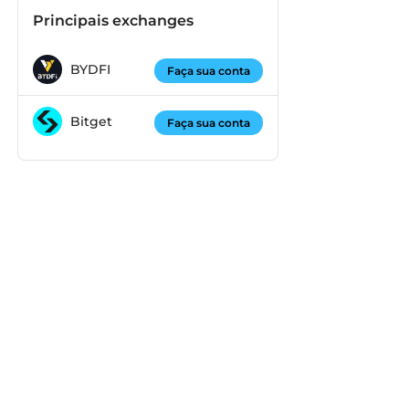
Principais exchanges
BYDFI
Faça sua conta
Bitget
Faça sua conta