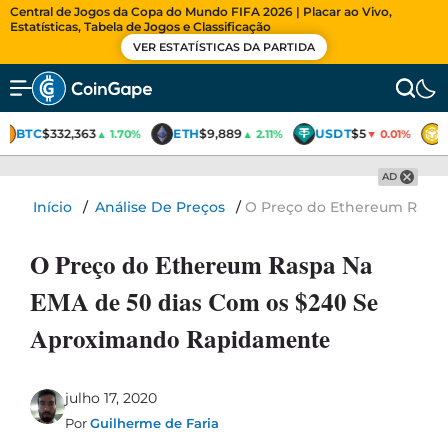
Central de Jogos da Copa do Mundo FIFA 2026 | Placar ao Vivo,
Estatísticas, Tabela de Jogos e Classificação
VER ESTATÍSTICAS DA PARTIDA
BTC
$332,363
ETH
$9,889
USDT
$5
▲ 1.70%
▲ 2.11%
▼ 0.01%
AD
Início
/
Análise De Preços
/
O Preço do Ethereum Rasp
O Preço do Ethereum Raspa Na
EMA de 50 dias Com os $240 Se
Aproximando Rapidamente
julho 17, 2020
Por
Guilherme de Faria