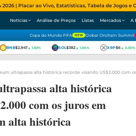
026 | Placar ao Vivo, Estatísticas, Tabela de Jogos e C
Notícias
Análise de Preços
Listas
Mercados
A 
Copa do Mundo FIFA
Global Onchain Summit
NEW
BNB
$2,947
SOL
$382
XRP
$6
▲ 1.02%
▲ 1.04%
▲ 3.03%
um ultrapassa alta histórica recorde visando US$2.000 com os
trapassa alta histórica
2.000 com os juros em
m alta histórica