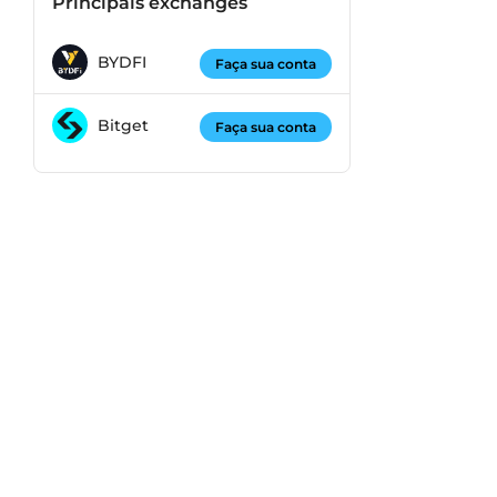
Principais exchanges
BYDFI
Faça sua conta
Bitget
Faça sua conta