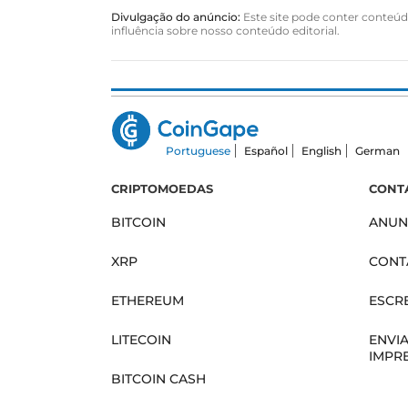
Divulgação do anúncio:
Este site pode conter conteúdo
influência sobre nosso conteúdo editorial.
Portuguese
Español
English
German
CRIPTOMOEDAS
CONT
BITCOIN
ANUN
XRP
CONT
ETHEREUM
ESCR
LITECOIN
ENVI
IMPR
BITCOIN CASH