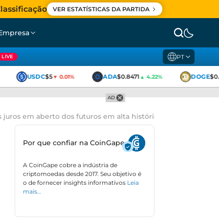
lassificação
VER ESTATÍSTICAS DA PARTIDA
Empresa
PT
LIVE
USDC
$5
ADA
$0.8471
DOGE
$0.
▼ 0.01%
▲ 4.22%
AD
 juros em aberto dos futuros em alta histórica
Por que confiar na CoinGape
A CoinGape cobre a indústria de
criptomoedas desde 2017. Seu objetivo é
o de fornecer insights informativos
Leia
mais…