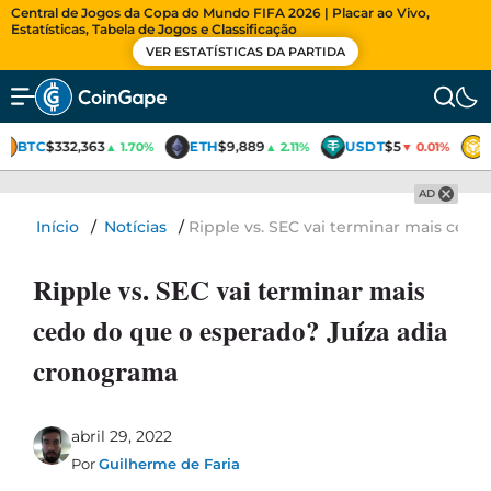
Central de Jogos da Copa do Mundo FIFA 2026 | Placar ao Vivo,
Estatísticas, Tabela de Jogos e Classificação
VER ESTATÍSTICAS DA PARTIDA
BTC
$332,363
ETH
$9,889
USDT
$5
▲ 1.70%
▲ 2.11%
▼ 0.01%
AD
Início
/
Notícias
/
Ripple vs. SEC vai terminar mais ced
Ripple vs. SEC vai terminar mais
cedo do que o esperado? Juíza adia
cronograma
abril 29, 2022
Por
Guilherme de Faria