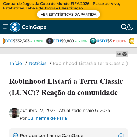
Central de Jogos da Copa do Mundo FIFA 2026 | Placar ao Vivo,
Estatísticas, Tabela de Jogos e Classificação
VER ESTATÍSTICAS DA PARTIDA
BTC
$332,363
ETH
$9,889
USDT
$5
▲ 1.70%
▲ 2.11%
▼ 0.01%
AD
Início
/
Notícias
/
Robinhood Listará a Terra Classic (L
Robinhood Listará a Terra Classic
(LUNC)? Reação da comunidade
outubro 23, 2022
Atualizado maio 6, 2025
Por
Guilherme de Faria
Por que confiar na CoinGape