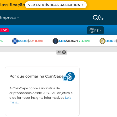
lassificação
VER ESTATÍSTICAS DA PARTIDA
Empresa
PT
LIVE
USDC
$5
ADA
$0.8471
DOGE
$0
▼ 0.01%
▲ 4.22%
AD
Por que confiar na CoinGape
A CoinGape cobre a indústria de
criptomoedas desde 2017. Seu objetivo é
o de fornecer insights informativos
Leia
mais…