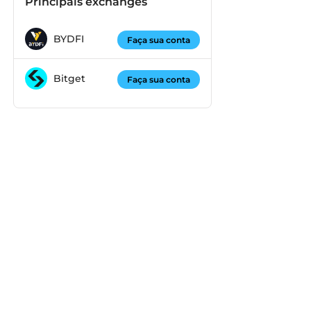
Principais exchanges
BYDFI
Faça sua conta
Bitget
Faça sua conta