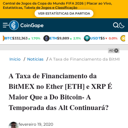
Central de Jogos da Copa do Mundo FIFA 2026 | Placar ao Vivo,
Estatísticas, Tabela de Jogos e Classificação
VER ESTATÍSTICAS DA PARTIDA
BTC
$332,363
ETH
$9,889
USDT
$5
▲ 1.70%
▲ 2.11%
▼ 0.01%
AD
Início
/
Notícias
/
A Taxa de Financiamento da BitMEX no
A Taxa de Financiamento da
BitMEX no Ether [ETH] e XRP É
Maior Que a Do Bitcoin- A
Temporada das Alt Continuará?
fevereiro 19, 2020