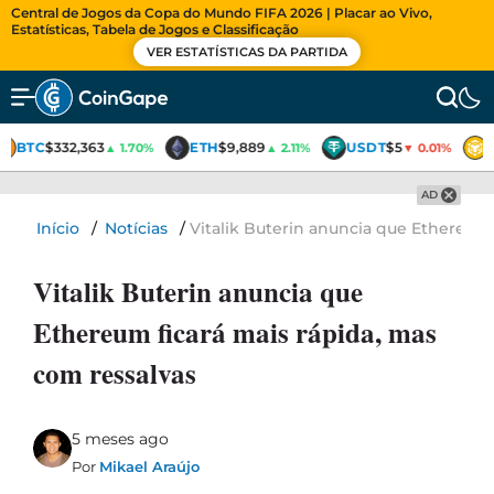
Central de Jogos da Copa do Mundo FIFA 2026 | Placar ao Vivo,
Estatísticas, Tabela de Jogos e Classificação
VER ESTATÍSTICAS DA PARTIDA
BTC
$332,363
ETH
$9,889
USDT
$5
▲ 1.70%
▲ 2.11%
▼ 0.01%
AD
Início
/
Notícias
/
Vitalik Buterin anuncia que Ethereum 
Vitalik Buterin anuncia que
Ethereum ficará mais rápida, mas
com ressalvas
5 meses ago
Por
Mikael Araújo