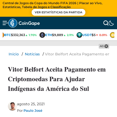
Central de Jogos da Copa do Mundo FIFA 2026 | Placar ao Vivo,
Estatísticas, Tabela de Jogos e Classificação
VER ESTATÍSTICAS DA PARTIDA
BTC
$332,363
ETH
$9,889
USDT
$5
▲ 1.70%
▲ 2.11%
▼ 0.01%
AD
Início
/
Notícias
/
Vitor Belfort Aceita Pagamento em Cr
Vitor Belfort Aceita Pagamento em
Criptomoedas Para Ajudar
Indígenas da América do Sul
agosto 25, 2021
Por
Paulo José