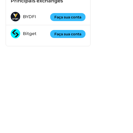
Principais exchanges
BYDFI
Faça sua conta
Bitget
Faça sua conta