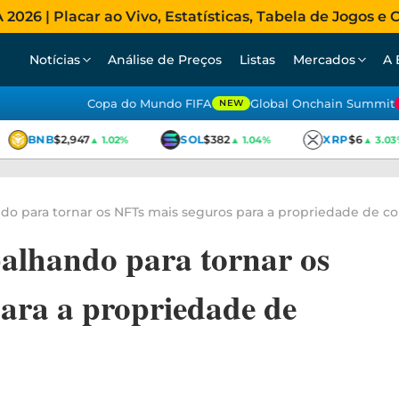
026 | Placar ao Vivo, Estatísticas, Tabela de Jogos e C
Notícias
Análise de Preços
Listas
Mercados
A 
Copa do Mundo FIFA
Global Onchain Summit
NEW
BNB
$2,947
SOL
$382
XRP
$6
▲ 1.02%
▲ 1.04%
▲ 3.03%
do para tornar os NFTs mais seguros para a propriedade de co
alhando para tornar os
ara a propriedade de