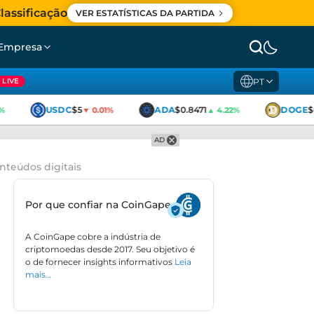
lassificação
VER ESTATÍSTICAS DA PARTIDA
Empresa
PT
LIVE
USDC
$5
ADA
$0.8471
DOGE
$0
▼ 0.01%
▲ 4.22%
AD
nteúdos digitais
Por que confiar na CoinGape
A CoinGape cobre a indústria de
criptomoedas desde 2017. Seu objetivo é
o de fornecer insights informativos
Leia
mais…