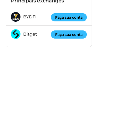
Principais exchanges
BYDFI
Faça sua conta
Bitget
Faça sua conta