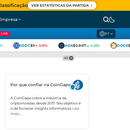
lassificação
VER ESTATÍSTICAS DA PARTIDA
Empresa
PT
LIVE
USDC
$5
ADA
$0.8471
DOGE
$0
▼ 0.01%
▲ 4.22%
AD
Por que confiar na CoinGape
A CoinGape cobre a indústria de
criptomoedas desde 2017. Seu objetivo é
o de fornecer insights informativos
Leia
mais…