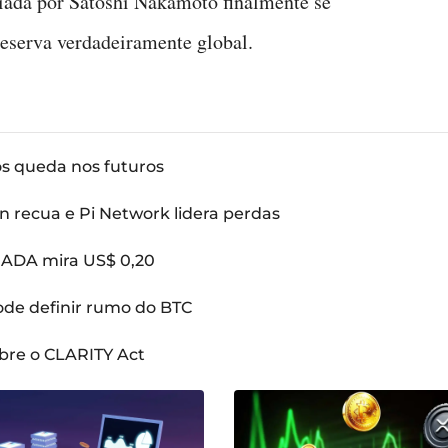
iada por Satoshi Nakamoto finalmente se
eserva verdadeiramente global.
ós queda nos futuros
n recua e Pi Network lidera perdas
: ADA mira US$ 0,20
pode definir rumo do BTC
bre o CLARITY Act