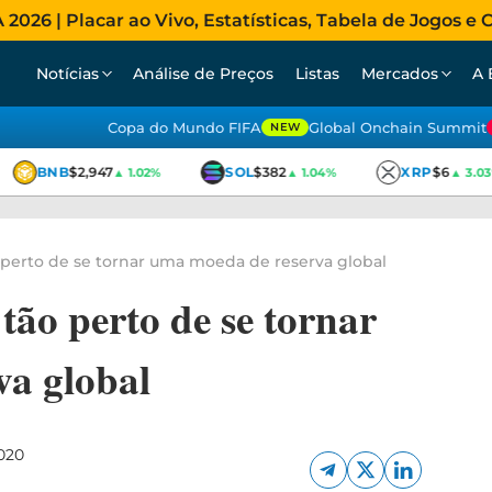
026 | Placar ao Vivo, Estatísticas, Tabela de Jogos e C
Notícias
Análise de Preços
Listas
Mercados
A 
Copa do Mundo FIFA
Global Onchain Summit
NEW
BNB
$2,947
SOL
$382
XRP
$6
▲ 1.02%
▲ 1.04%
▲ 3.03%
 perto de se tornar uma moeda de reserva global
 tão perto de se tornar
a global
020