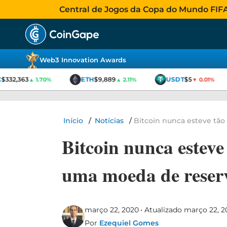
Central de Jogos da Copa do Mundo FIFA 2
Web3 Innovation Awards
332,363
ETH
$9,889
USDT
$5
▲ 1.70%
▲ 2.11%
▼ 0.01%
Início
/
Notícias
/
Bitcoin nunca esteve tão
Bitcoin nunca esteve
uma moeda de reserv
março 22, 2020
Atualizado março 22, 2
Por
Ezequiel Gomes