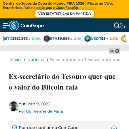
Central de Jogos da Copa do Mundo FIFA 2026 | Placar ao Vivo,
Estatísticas, Tabela de Jogos e Classificação
VER ESTATÍSTICAS DA PARTIDA
BTC
$332,363
ETH
$9,889
USDT
$5
▲ 1.70%
▲ 2.11%
▼ 0.01%
AD
Início
/
Notícias
/
Ex-secretário do Tesouro quer que o va
Ex-secretário do Tesouro quer que
o valor do Bitcoin caia
outubro 9, 2022
Por
Guilherme de Faria
Por que confiar na CoinGape