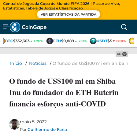
Central de Jogos da Copa do Mundo FIFA 2026 | Placar ao Vivo,
Estatísticas, Tabela de Jogos e Classificação
VER ESTATÍSTICAS DA PARTIDA
BTC
$332,363
ETH
$9,889
USDT
$5
▲ 1.70%
▲ 2.11%
▼ 0.01%
AD
Início
/
Notícias
/
O fundo de US$100 mi em Shiba Inu do
O fundo de US$100 mi em Shiba
Inu do fundador do ETH Buterin
financia esforços anti-COVID
maio 5, 2022
Por
Guilherme de Faria