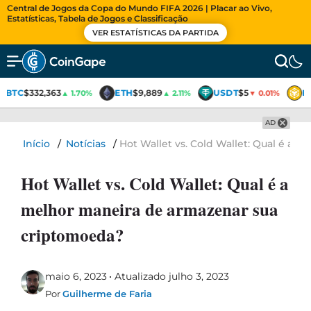
Central de Jogos da Copa do Mundo FIFA 2026 | Placar ao Vivo,
Estatísticas, Tabela de Jogos e Classificação
VER ESTATÍSTICAS DA PARTIDA
BTC
$332,363
ETH
$9,889
USDT
$5
B
▲ 1.70%
▲ 2.11%
▼ 0.01%
AD
Início
/
Notícias
/
Hot Wallet vs. Cold Wallet: Qual é a
Hot Wallet vs. Cold Wallet: Qual é a
melhor maneira de armazenar sua
criptomoeda?
maio 6, 2023
Atualizado julho 3, 2023
Por
Guilherme de Faria