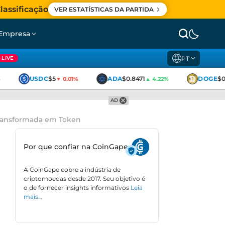
lassificação
VER ESTATÍSTICAS DA PARTIDA
Empresa
PT
LIVE
USDC
$5
ADA
$0.8471
DOGE
$0.
▼ 0.01%
▲ 4.22%
AD
 Transformada em Token
Por que confiar na CoinGape
A CoinGape cobre a indústria de
criptomoedas desde 2017. Seu objetivo é
o de fornecer insights informativos
Leia
mais…