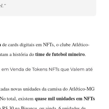
l.”
a
de cards digitais em NFTs, o clube Atlético-
time de futebol mineiro
ntam a história do
.
as em Venda de Tokens NFTs que Valem até
ertadas novas unidades da camisa do Atlético-MG
quase mil unidades em NFTs
 No total, existem
e R$ 30 na Binance, ou ainda, 6 unidades de