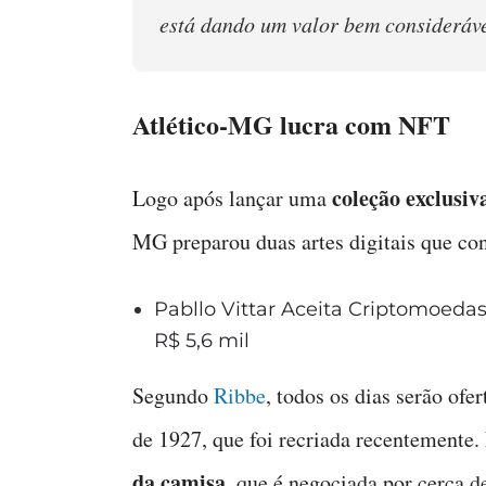
está dando um valor bem consideráve
Atlético-MG lucra com NFT
coleção exclusiv
Logo após lançar uma
MG preparou duas artes digitais que co
Pabllo Vittar Aceita Criptomoed
R$ 5,6 mil
Segundo
Ribbe
, todos os dias serão of
de 1927, que foi recriada recentemente.
da camisa
, que é negociada por cerca d