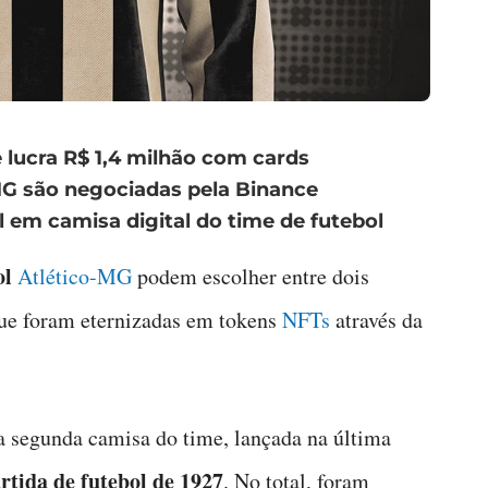
 lucra R$ 1,4 milhão com cards
MG são negociadas pela Binance
l em camisa digital do time de futebol
ol
Atlético-MG
podem escolher entre dois
que foram eternizadas em tokens
NFTs
através da
 a segunda camisa do time, lançada na última
rtida de futebol de 1927
. No total, foram