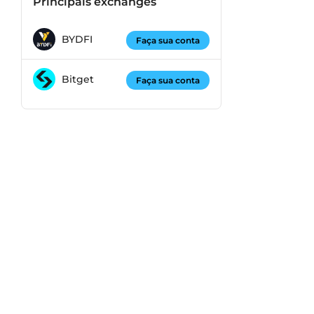
Principais exchanges
BYDFI
Faça sua conta
Bitget
Faça sua conta