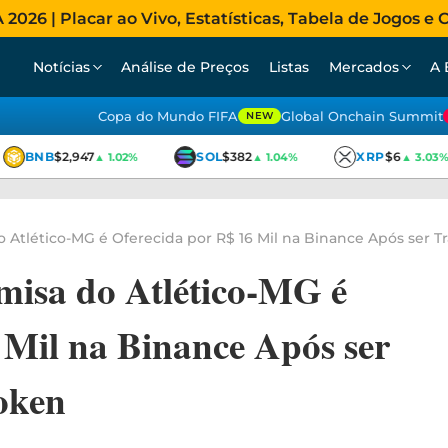
026 | Placar ao Vivo, Estatísticas, Tabela de Jogos e C
Notícias
Análise de Preços
Listas
Mercados
A 
Copa do Mundo FIFA
Global Onchain Summit
NEW
BNB
$2,947
SOL
$382
XRP
$6
▲ 1.02%
▲ 1.04%
▲ 3.03%
 Atlético-MG é Oferecida por R$ 16 Mil na Binance Após ser
isa do Atlético-MG é
 Mil na Binance Após ser
oken