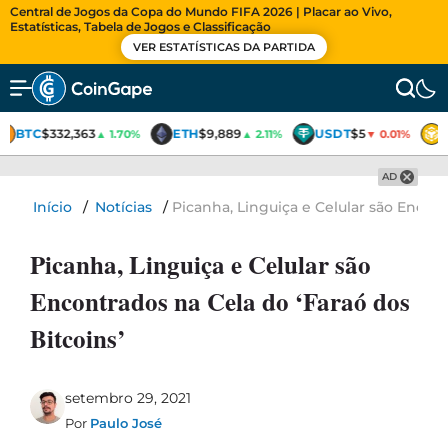
Central de Jogos da Copa do Mundo FIFA 2026 | Placar ao Vivo,
Estatísticas, Tabela de Jogos e Classificação
VER ESTATÍSTICAS DA PARTIDA
BTC
$332,363
ETH
$9,889
USDT
$5
▲ 1.70%
▲ 2.11%
▼ 0.01%
AD
Início
/
Notícias
/
Picanha, Linguiça e Celular são Encont
Picanha, Linguiça e Celular são
Encontrados na Cela do ‘Faraó dos
Bitcoins’
setembro 29, 2021
Por
Paulo José