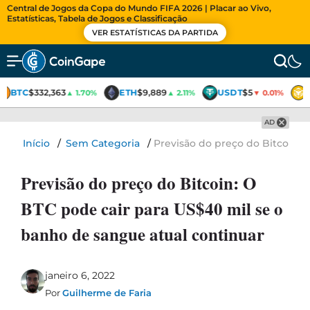
Central de Jogos da Copa do Mundo FIFA 2026 | Placar ao Vivo,
Estatísticas, Tabela de Jogos e Classificação
VER ESTATÍSTICAS DA PARTIDA
BTC
$332,363
ETH
$9,889
USDT
$5
▲ 1.70%
▲ 2.11%
▼ 0.01%
AD
Início
/
Sem Categoria
/
Previsão do preço do Bitcoin: 
Previsão do preço do Bitcoin: O
BTC pode cair para US$40 mil se o
banho de sangue atual continuar
janeiro 6, 2022
Por
Guilherme de Faria