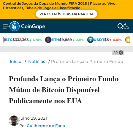
Central de Jogos da Copa do Mundo FIFA 2026 | Placar ao Vivo,
Estatísticas, Tabela de Jogos e Classificação
VER ESTATÍSTICAS DA PARTIDA
BTC
$332,363
ETH
$9,889
USDT
$5
▲ 1.70%
▲ 2.11%
▼ 0.01%
AD
Início
/
Notícias
/
Profunds Lança o Primeiro Fundo Mút
Profunds Lança o Primeiro Fundo
Mútuo de Bitcoin Disponível
Publicamente nos EUA
julho 29, 2021
Por
Guilherme de Faria