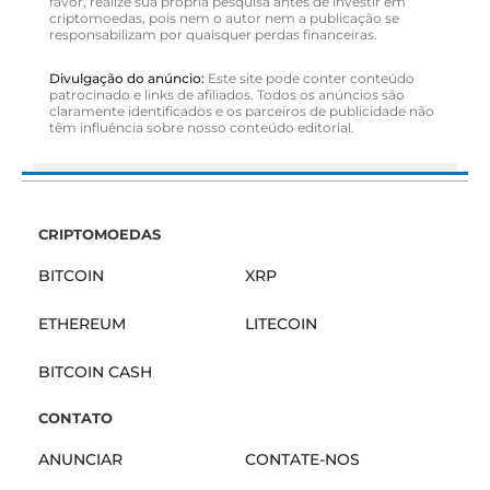
favor, realize sua própria pesquisa antes de investir em
criptomoedas, pois nem o autor nem a publicação se
responsabilizam por quaisquer perdas financeiras.
Divulgação do anúncio:
Este site pode conter conteúdo
patrocinado e links de afiliados. Todos os anúncios são
claramente identificados e os parceiros de publicidade não
têm influência sobre nosso conteúdo editorial.
CRIPTOMOEDAS
BITCOIN
XRP
ETHEREUM
LITECOIN
BITCOIN CASH
CONTATO
ANUNCIAR
CONTATE-NOS